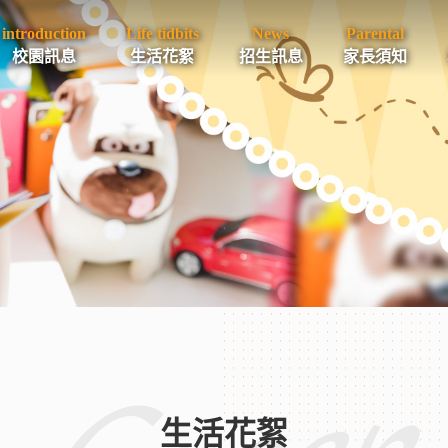
introduction
Life tidbits
News
Parental
校園訊息
生活花絮
招生訊息
家長須知
生活花絮