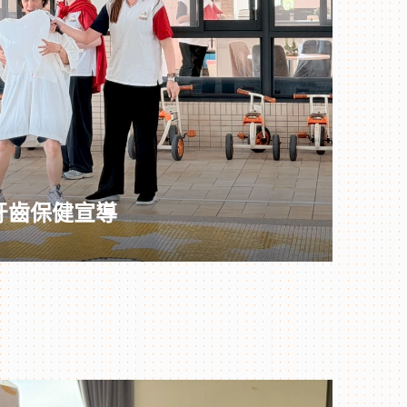
操-牙齒保健宣導