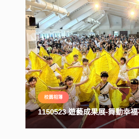
校園相簿
1150523 遊藝成果展-舞動幸