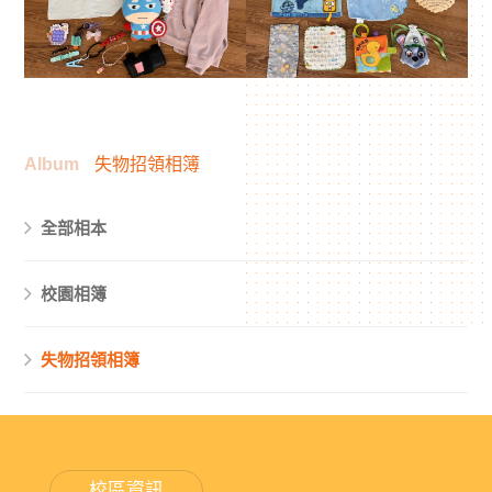
Album
失物招領相簿
全部相本
校園相簿
失物招領相簿
校區資訊