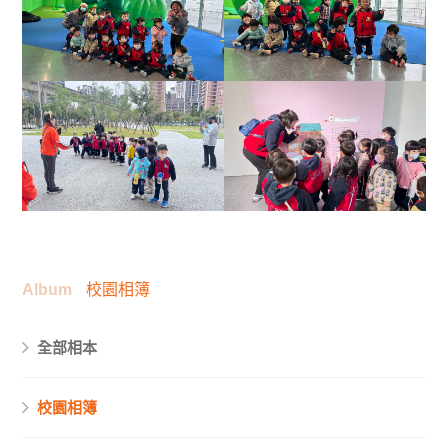
Album
校園相簿
全部相本
校園相簿