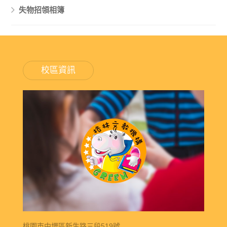
失物招領相簿
校區資訊
桃園市中壢區新生路三段519號