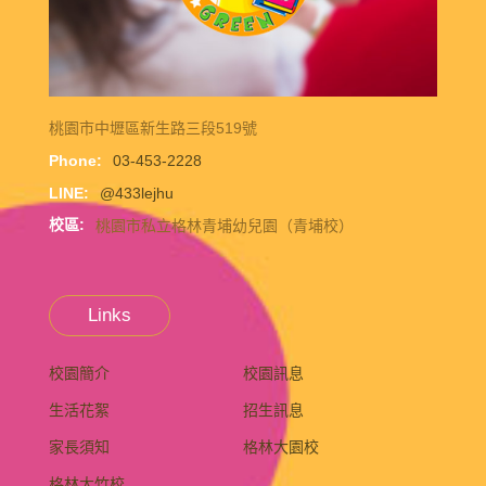
桃園市中壢區新生路三段519號
Phone:
03-453-2228
LINE:
@433lejhu
校區:
桃園市私立格林青埔幼兒園（青埔校）
Links
校園簡介
校園訊息
生活花絮
招生訊息
家長須知
格林大園校
格林大竹校