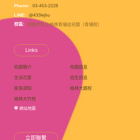
Phone:
03-453-2228
LINE:
@433lejhu
校區:
桃園市私立格林青埔幼兒園（青埔校）
Links
校園簡介
校園訊息
生活花絮
招生訊息
家長須知
格林大園校
格林大竹校
網站地圖
立即聯繫