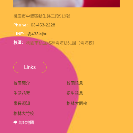
桃園市中壢區新生路三段519號
Phone:
03-453-2228
LINE:
@433lejhu
校區:
桃園市私立格林青埔幼兒園（青埔校）
Links
校園簡介
校園訊息
生活花絮
招生訊息
家長須知
格林大園校
格林大竹校
網站地圖